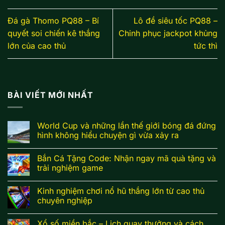
Đá gà Thomo PQ88 – Bí
Lô đề siêu tốc PQ88 –
quyết soi chiến kê thắng
Chinh phục jackpot khủng
lớn của cao thủ
tức thì
BÀI VIẾT MỚI NHẤT
World Cup và những lần thế giới bóng đá đứng
hình không hiểu chuyện gì vừa xảy ra
Bắn Cá Tặng Code: Nhận ngay mã quà tặng và
trải nghiệm game
Kinh nghiệm chơi nổ hũ thắng lớn từ cao thủ
chuyên nghiệp
Xổ số miền bắc – Lịch quay thưởng và cách