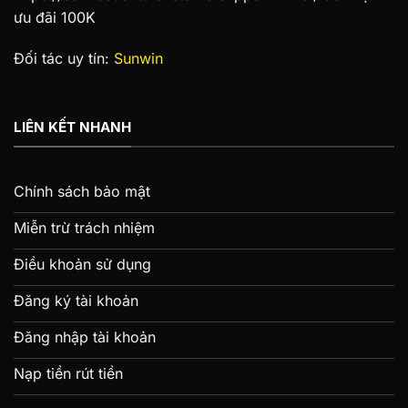
ưu đãi 100K
Đối tác uy tín:
Sunwin
LIÊN KẾT NHANH
Chính sách bảo mật
Miễn trừ trách nhiệm
Điều khoản sử dụng
Đăng ký tài khoản
Đăng nhập tài khoản
Nạp tiền rút tiền