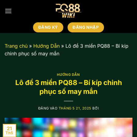
Bỏ
qua
nội
dung
ĐĂNG KÝ
ĐĂNG NHẬP
Trang chủ
»
Hướng Dẫn
»
Lô đề 3 miền PQ88 – Bí kíp
chinh phục số may mắn
HƯỚNG DẪN
Lô đề 3 miền PQ88 – Bí kíp chinh
phục số may mắn
ĐĂNG VÀO
THÁNG 5 21, 2025
BỞI
21
Th5