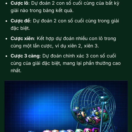
Cược lô
: Dự đoán 2 con số cuối cùng của bất kỳ
giải nào trong bảng kết quả.
Cược đề
: Dự đoán 2 con số cuối cùng trong giải
đặc biệt.
Cược xiên
: Kết hợp dự đoán nhiều con lô trong
cùng một lần cược, ví dụ xiên 2, xiên 3.
Cược 3 càng
: Dự đoán chính xác 3 con số cuối
cùng của giải đặc biệt, mang lại phần thưởng cao
nhất.