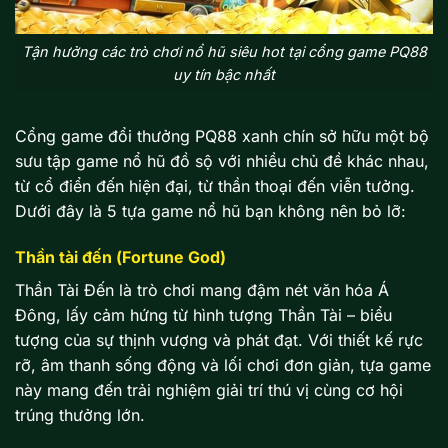
Tận hưởng các trò chơi nổ hũ siêu hot tại cổng game PQ88
uy tín bậc nhất
Cổng game đổi thưởng PQ88 xanh chín sở hữu một bộ
sưu tập game nổ hũ đồ sộ với nhiều chủ đề khác nhau,
từ cổ điển đến hiện đại, từ thần thoại đến viễn tưởng.
Dưới đây là 5 tựa game nổ hũ bạn không nên bỏ lỡ:
Thần tài đến (Fortune God)
Thần Tài Đến là trò chơi mang đậm nét văn hóa Á
Đông, lấy cảm hứng từ hình tượng Thần Tài – biểu
tượng của sự thịnh vượng và phát đạt. Với thiết kế rực
rỡ, âm thanh sống động và lối chơi đơn giản, tựa game
này mang đến trải nghiệm giải trí thú vị cùng cơ hội
trúng thưởng lớn.