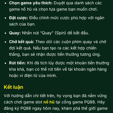
Chọn game yêu thích:
Duyệt qua danh sách các
game nổ hũ và chọn tựa game bạn muốn chơi.
Đặt cược:
Điều chỉnh mức cược phù hợp với ngân
sách của bạn.
Quay:
Nhấn nút “Quay” (Spin) để bắt đầu.
Chờ kết quả:
Theo dõi các cuộn phim quay và chờ
đợi kết quả. Nếu bạn tạo ra các kết hợp chiến
thắng, bạn sẽ nhận được tiền thưởng tương ứng.
Rút tiền:
Khi đã tích lũy được một khoản tiền thưởng
kha khá, bạn có thể rút tiền về tài khoản ngân hàng
hoặc ví điện tử của mình.
Kết luận
Với hướng dẫn chi tiết trên, hy vọng bạn đã nắm vững
cách chơi game slot
nổ hũ
tại cổng game PQ88. Hãy
đăng ký PQ88 ngay hôm nay, khám phá thế giới game