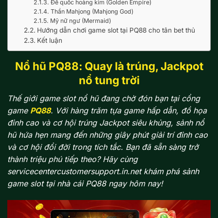
Đế quốc hoàng kim (Golden Empire)
Thần Mahjong (Mahjong God)
Mỹ nữ ngư (Mermaid)
Hướng dẫn chơi game slot tại PQ88 cho tân bet thủ
Kết luận
Nổ hũ PQ88: Quay là trúng, Jackpot
nổ tung trời
Thế giới game slot nổ hũ đang chờ đón bạn tại cổng
game
PQ88
. Với hàng trăm tựa game hấp dẫn, đồ họa
đỉnh cao và cơ hội trúng Jackpot siêu khủng, sảnh nổ
hũ hứa hẹn mang đến những giây phút giải trí đỉnh cao
và cơ hội đổi đời trong tích tắc. Bạn đã sẵn sàng trở
thành triệu phú tiếp theo? Hãy cùng
servicecentercustomersupport.in.net khám phá sảnh
game slot tại nhà cái PQ88 ngay hôm nay!