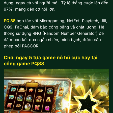
dụng, ngay cả với người mới. Tỷ lệ thắng cược lên đến
97%, mang đến cơ hội lớn.
PQ 88
hợp tác với Microgaming, NetEnt, Playtech, Jili,
CQ9, FaChai, đảm bảo công bằng và chất lượng. Hệ
thống sử dụng RNG (Random Number Generator) để
đảm bảo kết quả ngẫu nhiên, minh bạch, được cấp
phép bởi PAGCOR.
Chơi ngay 5 tựa game nổ hũ cực hay tại
cổng game PQ88