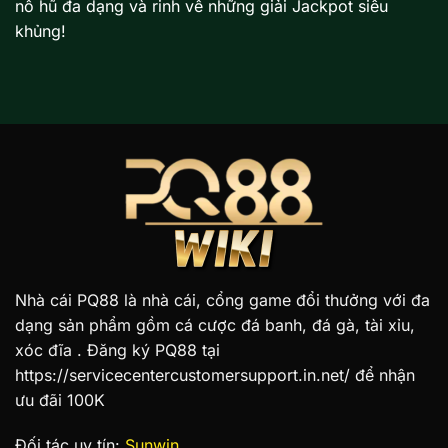
nổ hũ đa dạng và rinh về những giải Jackpot siêu
khủng!
Nhà cái PQ88 là nhà cái, cổng game đổi thưởng với đa
dạng sản phẩm gồm cá cược đá banh, đá gà, tài xỉu,
xóc đĩa . Đăng ký PQ88 tại
https://servicecentercustomersupport.in.net/ để nhận
ưu đãi 100K
Đối tác uy tín:
Sunwin