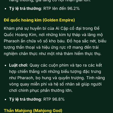
Tỷ lệ trả thưởng
: RTP lên đến 96.2%
Đế quốc hoàng kim (Golden Empire)
Khám phá sự huyền bí của Ai Cập cổ đại trong Đế
Quốc Hoàng Kim, nơi những kim tự tháp và lăng mộ
Pharaoh ẩn chứa vô số kho báu. Đồ họa sắc nét, biểu
tượng thần thoại và hiệu ứng rực rỡ mang đến trải
nghiệm chân thực như một nhà thám hiểm thực thụ.
Luật chơi
: Quay các cuộn phim và tạo ra các kết
hợp chiến thắng với những biểu tượng đặc trưng
như Pharaoh, bọ hung và quyền trượng. Tính năng
vòng quay miễn phí và hệ số nhân sẽ giúp người
chơi chinh phục phần thưởng lớn.
Tỷ lệ trả thưởng
: RTP 96.8%
Thần Mahjong (Mahjong God)