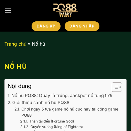
Bỏ
qua
nội
dung
ĐĂNG KÝ
ĐĂNG NHẬP
Trang chủ
»
Nổ hũ
NỔ HŨ
Nội dung
Nổ hũ PQ88: Quay là trúng, Jackpot nổ tung trời
Giới thiệu sảnh nổ hũ PQ88
Chơi ngay 5 tựa game nổ hũ cực hay tại cổng game
PQ88
Thần tài đến (Fortune God)
Quyền vương (King of Fighters)