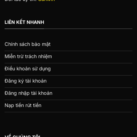
LIÊN KẾT NHANH
Chính sách bảo mật
Miễn trừ trách nhiệm
Điều khoản sử dụng
Đăng ký tài khoản
Đăng nhập tài khoản
Nạp tiền rút tiền