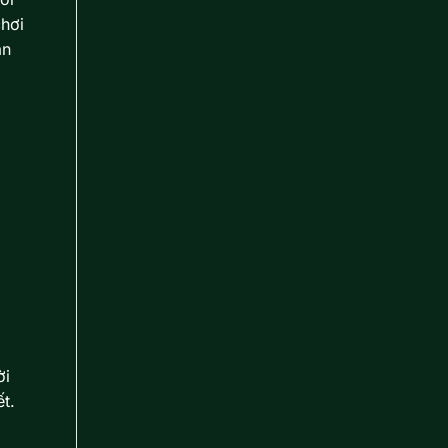
chơi
ần
ời
t.