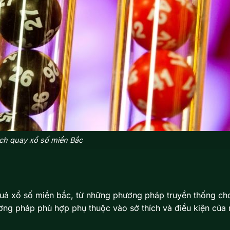
ịch quay xổ số miền Bắc
 quả xổ số miền bắc, từ những phương pháp truyền thống ch
ơng pháp phù hợp phụ thuộc vào sở thích và điều kiện của