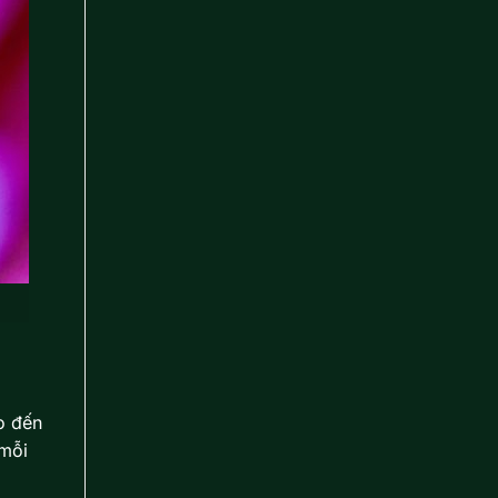
o đến
 mỗi