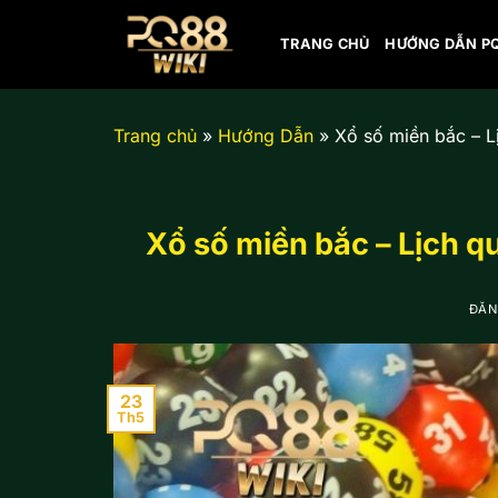
Bỏ
qua
TRANG CHỦ
HƯỚNG DẪN P
nội
dung
Trang chủ
»
Hướng Dẫn
»
Xổ số miền bắc – L
Xổ số miền bắc – Lịch q
ĐĂN
23
Th5