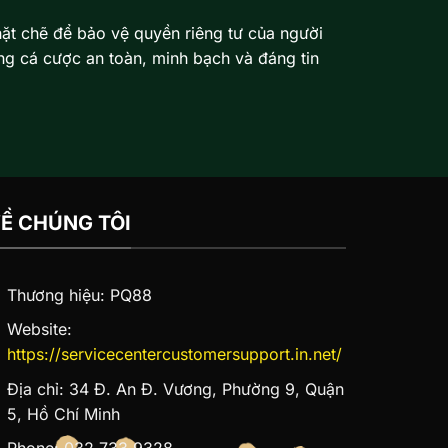
hặt chẽ để bảo vệ quyền riêng tư của người
ng cá cược an toàn, minh bạch và đáng tin
Ề CHÚNG TÔI
Thương hiệu: PQ88
Website:
https://servicecentercustomersupport.in.net/
Địa chỉ: 34 Đ. An Đ. Vương, Phường 9, Quận
5, Hồ Chí Minh