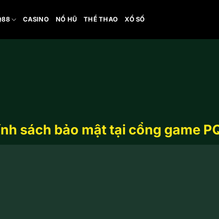
Q88
CASINO
NỔ HŨ
THỂ THAO
XỔ SỐ
ính sách bảo mật tại cổng game P