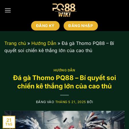
Bỏ
qua
nội
dung
ĐĂNG KÝ
ĐĂNG NHẬP
Trang chủ
»
Hướng Dẫn
»
Đá gà Thomo PQ88 – Bí
quyết soi chiến kê thắng lớn của cao thủ
HƯỚNG DẪN
Đá gà Thomo PQ88 – Bí quyết soi
chiến kê thắng lớn của cao thủ
ĐĂNG VÀO
THÁNG 5 21, 2025
BỞI
21
Th5