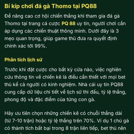
Bí kíp chơi đá gà Thomo tại PQ88
Để nâng cao cơ hội chiến thắng khi tham gia đá gà
Thomo tại trang cá cược
PQ 88
uy tín, người chơi cần
áp dụng các chiến thuật thông minh. Dưới đây là 3
mẹo quan trọng, giúp game thủ đưa ra quyết định
chính xác tới 99%.
Phân tích lịch sử
Trước khi đặt cược cho bất kỳ cửa nào, việc nghiên
cứu thông tin về chiến kê là điều cần thiết với mọi bet
thủ kể cả người có kinh nghiệm. Nhà cái uy tín PQ88
cung cấp dữ liệu chi tiết về lịch sử thi đấu, tỷ lệ thắng,
phong độ và đặc điểm của từng con gà.
Hãy ưu tiên chọn những chiến kê có chuỗi thắng dài
(từ 7-10 trận) hoặc tỷ lệ thắng trên 70%. Ví dụ 1 chú gà
có thành tích bất bại trong 8 trận liên tiếp, bet thủ nên