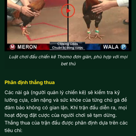
Luật chơi đấu chiến kê Thomo đơn giản, phù hợp với mọi
bet thủ
Phân định thắng thua
Các nài gà (người quản lý chiến kê) sẽ kiểm tra kỹ
lưỡng cựa, cân nặng và sức khỏe của từng chú gà để
đảm bảo không có gian lận. Khi trận đấu diễn ra, mọi
hoạt động đặt cược của người chơi sẽ tạm dừng.
Thắng thua của trận đấu được phân định dựa trên các
tiêu chí: