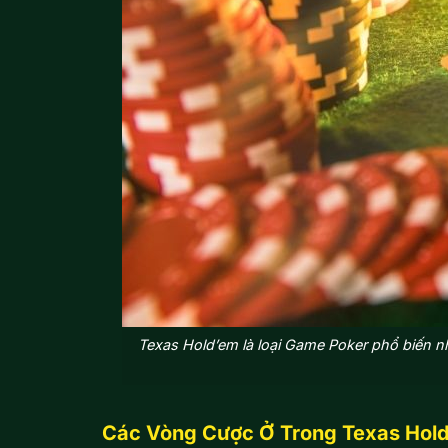
Texas Hold’em là loại Game Poker phổ biến nhấ
Các Vòng Cược Ở Trong Texas Hol