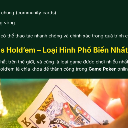
ài chung (community cards).
ng vòng.
có thể thao tác nhanh chóng và chính xác trong quá trình c
s Hold’em – Loại Hình Phổ Biến Nhất
ất trên thế giới, và cũng là loại game được chơi nhiều nhất
 Hold’em là chìa khóa để thành công trong
Game Poker
onlin