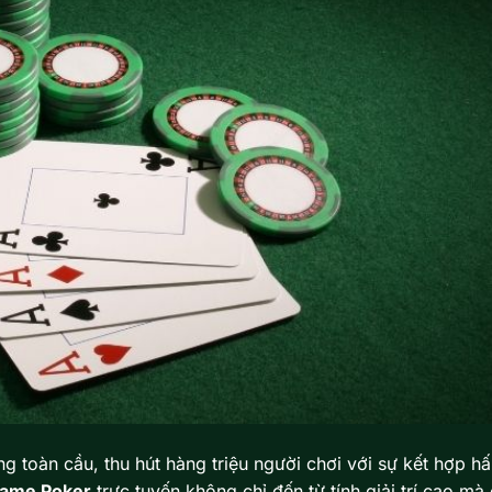
ng toàn cầu, thu hút hàng triệu người chơi với sự kết hợp h
ame Poker
trực tuyến không chỉ đến từ tính giải trí cao mà