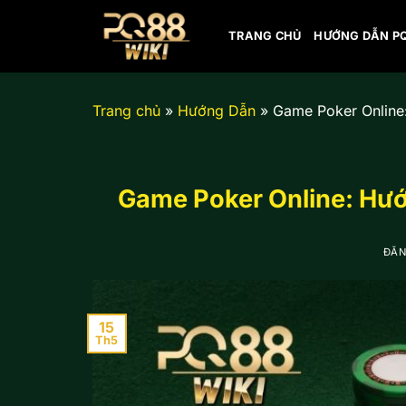
Bỏ
qua
TRANG CHỦ
HƯỚNG DẪN P
nội
dung
Trang chủ
»
Hướng Dẫn
»
Game Poker Online
Game Poker Online: Hướ
ĐĂ
15
Th5