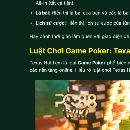
All-in (tất cả tiền).
Lá bài:
Hiển thị lá bài của bạn và các lá b
Lịch sử cược:
Hiển thị lịch sử cược của từ
Hãy dành thời gian làm quen với giao diện để 
Luật Chơi Game Poker: Texa
Texas Hold’em là loại
Game Poker
phổ biến nh
các nền tảng online. Hiểu rõ luật chơi Texas