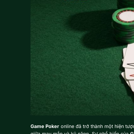
Game Poker
online đã trở thành một hiện tượ
giữa may mắn và kỹ năng. Sự phổ biến của
G