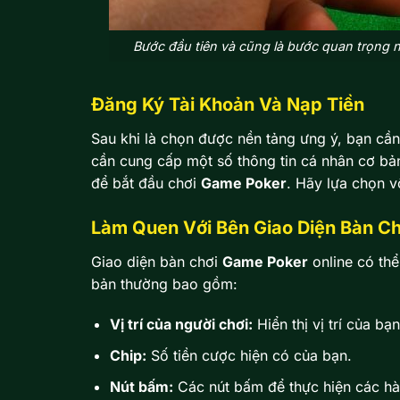
Bước đầu tiên và cũng là bước quan trọng n
Đăng Ký Tài Khoản Và Nạp Tiền
Sau khi là chọn được nền tảng ưng ý, bạn cần 
cần cung cấp một số thông tin cá nhân cơ bản
để bắt đầu chơi
Game Poker
. Hãy lựa chọn v
Làm Quen Với Bên Giao Diện Bàn Ch
Giao diện bàn chơi
Game Poker
online có thể
bản thường bao gồm:
Vị trí của người chơi:
Hiển thị vị trí của bạ
Chip:
Số tiền cược hiện có của bạn.
Nút bấm:
Các nút bấm để thực hiện các hàn