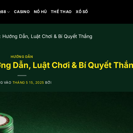
Q88
CASINO
NỔ HŨ
THỂ THAO
XỔ SỐ
: Hướng Dẫn, Luật Chơi & Bí Quyết Thắng
HƯỚNG DẪN
ng Dẫn, Luật Chơi & Bí Quyết Thắ
NG VÀO
THÁNG 5 15, 2025
BỞI